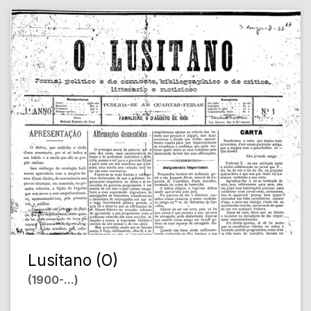
Lusitano (O)
(1900-...)