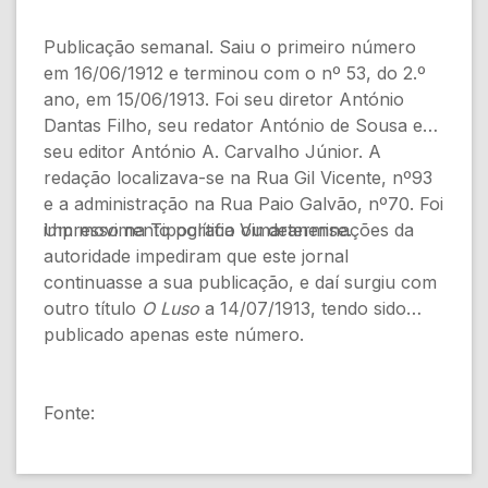
Publicação semanal. Saiu o primeiro número
em 16/06/1912 e terminou com o nº 53, do 2.º
ano, em 15/06/1913. Foi seu diretor António
Dantas Filho, seu redator António de Sousa e
seu editor António A. Carvalho Júnior. A
redação localizava-se na Rua Gil Vicente, nº93
e a administração na Rua Paio Galvão, nº70. Foi
impresso na Tipografia Vimaranense.
Um movimento político ou determinações da
autoridade impediram que este jornal
continuasse a sua publicação, e daí surgiu com
outro título
O Luso
a 14/07/1913, tendo sido
publicado apenas este número.
Fonte: