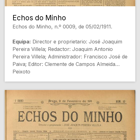
Echos do Minho
Echos do Minho, n.º 0009, de 05/02/1911.
Equipa:
Director e proprietario: José Joaquim
Pereira Villela; Redactor: Joaquim Antonio
Pereira Villela; Administrador: Francisco José de
Paiva; Editor: Clemente de Campos Almeida
Peixoto
[Destaques de Capa]
- Os boatos - A educação do nosso povo
[Sociedade]
- Para a historia de Braga: Templos no sitio do
Avellar e no da egreja de S. João do Souto
[História]
- Indicios provaveis do tempo - Prognosticos
pelos astros [Meteorologia]
- Politica de attracção (Dr. Cunha e Costa)