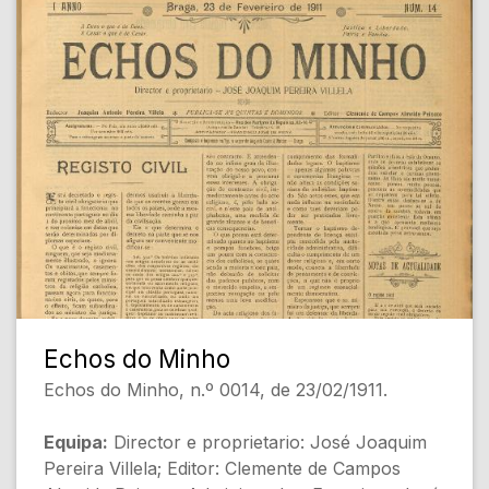
do Snr. Ministro da Guerra (Não especificado)
[Sociedade]
- NOTAS DE ACTUALIDADE: Ideias... (Não
especificado) [Política]
- Quem são os reaccionarios? (Zarco) [Política]
- Decreto ácerca do culto religioso. São
prohibidos os actos do culto fóra dos templos
(Não especificado) [Legislação]
[Conteúdo Gerado por Inteligência Artificial,
pode conter erros]
Echos do Minho
Echos do Minho, n.º 0014, de 23/02/1911.
Equipa:
Director e proprietario: José Joaquim
Pereira Villela; Editor: Clemente de Campos