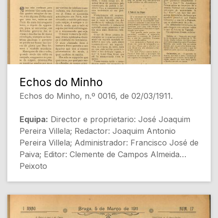
[Conteúdo Gerado por Inteligência Artificial,
pode conter erros]
Echos do Minho
Echos do Minho, n.º 0016, de 02/03/1911.
Equipa:
Director e proprietario: José Joaquim
Pereira Villela; Redactor: Joaquim Antonio
Pereira Villela; Administrador: Francisco José de
Paiva; Editor: Clemente de Campos Almeida
Peixoto
[Destaques de Capa]
- A MODA [Sociedade]
- Dr. Arthur Bivar — Os boatos [Política]
- Acção politica [Política]