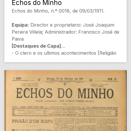
Echos do Minho
Echos do Minho, n.º 0018, de 09/03/1911.
Equipa:
Director e proprietario: José Joaquim
Pereira Villela; Administrador: Francisco José de
Paiva
[Destaques de Capa]
- O clero e os ultimos acontecimentos [Religião
e Política]
- Os grandes escandalos (Zarco) [Corrupção]
- Ainda a Pastoral Collectiva [Religião e Política]
[Conteúdo Gerado por Inteligência Artificial,
pode conter erros]