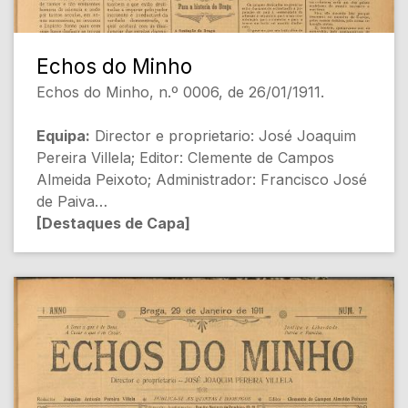
Echos do Minho
Echos do Minho, n.º 0006, de 26/01/1911.
Equipa:
Director e proprietario: José Joaquim
Pereira Villela; Editor: Clemente de Campos
Almeida Peixoto; Administrador: Francisco José
de Paiva
[Destaques de Capa]
- UMA PROFANAÇÃO [Religião e Política]
- Hymno da Maria da Fonte [História]
- Para a historia de Braga [História Local]
- NOTAS DE ACTUALIDADE: A politica do
Mundo [Política]
- O limite d'idade [Política]
- Educação politica [Sociedade]
- Um attentado a Briand [Internacional]