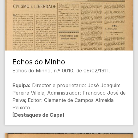
[Política]
- Mais vale tarde que nunca [Política]
- Os juizes em Portugal [Justiça]
- Como se consolida um regimen... [Política]
[Conteúdo Gerado por Inteligência Artificial,
pode conter erros]
Echos do Minho
Echos do Minho, n.º 0010, de 09/02/1911.
Equipa:
Director e proprietario: José Joaquim
Pereira Villela; Administrador: Francisco José de
Paiva; Editor: Clemente de Campos Almeida
Peixoto
[Destaques de Capa]
- CIVISMO E LIBERDADE [Política e Moral]
- Portugal dominado pelas associações secretas
[Política]