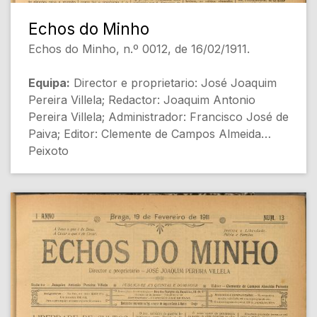
Echos do Minho
Echos do Minho, n.º 0012, de 16/02/1911.
Equipa:
Director e proprietario: José Joaquim
Pereira Villela; Redactor: Joaquim Antonio
Pereira Villela; Administrador: Francisco José de
Paiva; Editor: Clemente de Campos Almeida
Peixoto
[Destaques de Capa]
- ELEIÇÕES [Política]
- Para a historia de Braga [História]
- SECÇÃO AGRICOLA (O Lavrador)
[Agricultura]
- NOTAS DE ACTUALIDADE - A politica do paiz
[Política]
[Conteúdo Gerado por Inteligência Artificial,