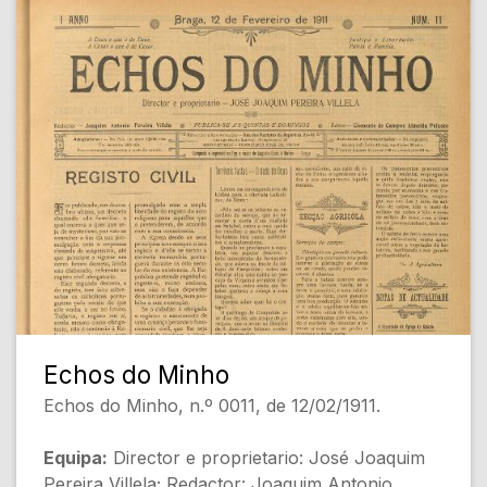
- Indicios provaveis do tempo [Meteorologia]
- Serviços do campo: A adubação da batata
[Agricultura]
[Conteúdo Gerado por Inteligência Artificial,
pode conter erros]
Echos do Minho
Echos do Minho, n.º 0011, de 12/02/1911.
Equipa:
Director e proprietario: José Joaquim
Pereira Villela; Redactor: Joaquim Antonio