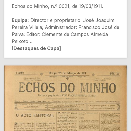
Echos do Minho, n.º 0021, de 19/03/1911.
Equipa:
Director e proprietario: José Joaquim
Pereira Villela; Administrador: Francisco José de
Paiva; Editor: Clemente de Campos Almeida
Peixoto
[Destaques de Capa]
- EQUIVOCO POLITICO-RELIGIOSO (Não
indicado) [Política]
- A LEI ELEITORAL (Não indicado) [Legislação]
- Evolução a vapor (Zarco) [Política]
- Para a historia das syndicancias (João da
Camara Pestana) [Administração Pública]
- Ainda a Pastoral Collectiva Bispo do Porto
(Não indicado) [Religião]
[Conteúdo Gerado por Inteligência Artificial,
pode conter erros]