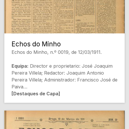
Echos do Minho
Echos do Minho, n.º 0019, de 12/03/1911.
Equipa:
Director e proprietario: José Joaquim
Pereira Villela; Redactor: Joaquim Antonio
Pereira Villela; Administrador: Francisco José de
Paiva
[Destaques de Capa]
- PRISÃO D'UM BISPO [Política Religiosa]
- A nova lei do recrutamento militar [Militar]
- As elelções (Zarco) [Política]
- Ainda a Pastoral Collectiva [Política Religiosa]