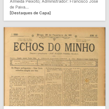
Almeida Peixoto; Administrador: Francisco José
de Paiva
[Destaques de Capa]
- REGISTO CIVIL [Política]
- Acontecimentos em Paredes: A attitude do
parocho de Vandoma [Política]
- O PROXIMO ECLIPSE TOTAL DO SOL
[Ciência]
- NOTAS DE ACTUALIDADE: O registo civil
[Sociedade]
[Conteúdo Gerado por Inteligência Artificial,
pode conter erros]