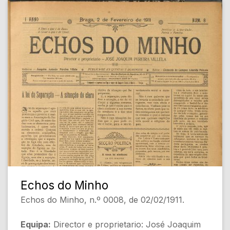
[Política Externa]
- O terror dos mares... portuguezes [Política]
- A politica [Política Nacional]
- Uma sentença de effeito [Justiça]
- Grupos e grupelhos [Política]
- Esquadras inglezas - Banquete [Estrangeiro]
- Na Republica de Honduras [Internacional]
- Outra bomba em Barcelona [Internacional]
- Navegação para o Brazil [Transportes]
[Conteúdo Gerado por Inteligência Artificial,
pode conter erros]
Echos do Minho
Echos do Minho, n.º 0008, de 02/02/1911.
Equipa:
Director e proprietario: José Joaquim