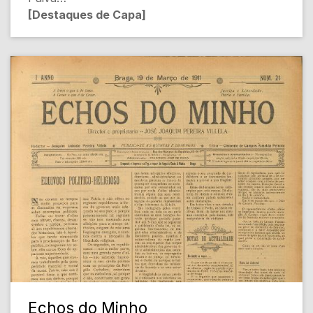
[Destaques de Capa]
- A CLASSE PAROCHIAL E O ESTADO [Política
Religiosa]
- A nova lei do recrutamento militar [Serviço
Militar]
- Eleições [Política Interna]
- Republica para uns e guerra para os outros
[Política]
- O echo das prisões (Zarco) [Política]
- Ainda a Pastoral Collectiva: Bispo do Porto
[Religião e Estado]
[Conteúdo Gerado por Inteligência Artificial,
pode conter erros]
Echos do Minho