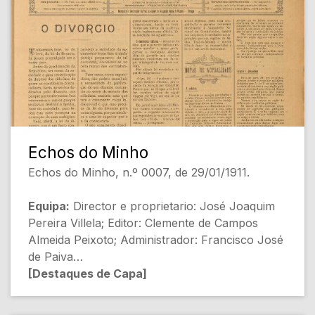
- No Brazil. 20:000 portuguezes não
reconhecem os nossos representantes
[Internacional]
[Conteúdo Gerado por Inteligência Artificial,
pode conter erros]
Echos do Minho
Echos do Minho, n.º 0007, de 29/01/1911.
Equipa:
Director e proprietario: José Joaquim
Pereira Villela; Editor: Clemente de Campos
Almeida Peixoto; Administrador: Francisco José
de Paiva
[Destaques de Capa]
- O DIVORCIO [Política]
- O Cruzador Adamastor na Bahia (Brazil)