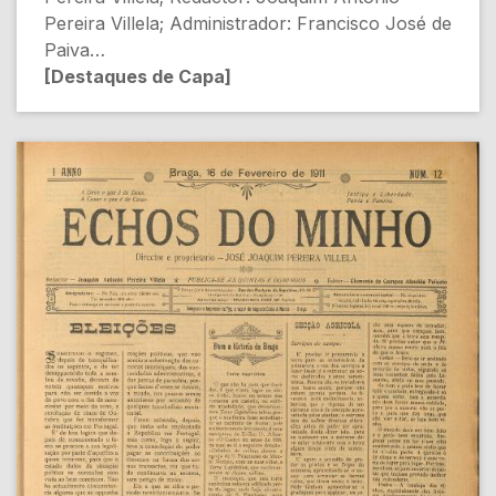
Pereira Villela; Administrador: Francisco José de
Paiva
[Destaques de Capa]
- REGISTO CIVIL [Política]
- Terriveis factos - O dedo de Deus [Sociedade]
- Melhoramentos locaes - Tracção electrica
[Infraestrutura]
- SECÇÃO AGRICOLA - Serviços do campo:
Plantação em grande cultura [Agricultura]
- A Separação da Egreja do Estado [Política]
[Conteúdo Gerado por Inteligência Artificial,
pode conter erros]