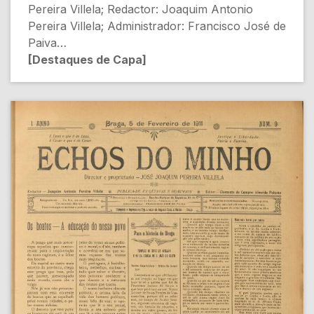
Pereira Villela; Redactor: Joaquim Antonio
Pereira Villela; Administrador: Francisco José de
Paiva
[Destaques de Capa]
- A lei da Separação – A situação do clero
[Política Religiosa]
- SECÇÃO POLITICA: A nova lei eleitoral
[Eleições]
- OS NOSSOS MARINHEIROS NO BRAZIL
[Sociedade]
- A lei do registo civil. Pretendentes a empregos
[Administração Pública]
[Conteúdo Gerado por Inteligência Artificial,
pode conter erros]