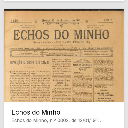
- NA ARENA [Política Editorial]
- Projecto da Constituição Portugueza [Política
Nacional]
- Melhoramentos de Braga [Infraestrutura
Urbana]
- Monarchias ou republicas [Política]
- A separação [Religião e Estado]
[Conteúdo Gerado por Inteligência Artificial,
pode conter erros]
Echos do Minho
Echos do Minho, n.º 0002, de 12/01/1911.