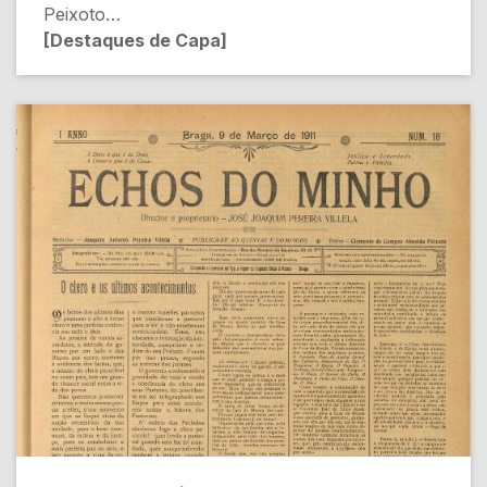
Peixoto
[Destaques de Capa]
- A Proibição da Pastoral Collectiva do
Episcopado Portuguez [Política Religiosa]
- Prisões de padres por leitura da Pastoral
[Conflito Político]
- Os padres de Chaves [Política]
- Dr. Arthur Bivar [Justiça]
- O Collegio de Regeneração e o Padre Airosa
[Educação]
- Notas de Actualidade: A educação [Sociedade]
[Conteúdo Gerado por Inteligência Artificial,
pode conter erros]