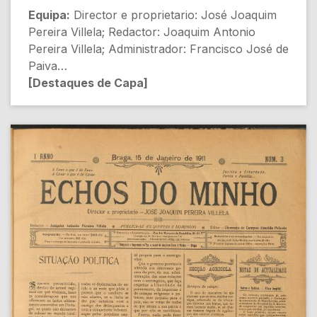
Equipa:
Director e proprietario: José Joaquim
Pereira Villela; Redactor: Joaquim Antonio
Pereira Villela; Administrador: Francisco José de
Paiva
[Destaques de Capa]
- Separação da Egreja e do Estado [Política
Religiosa]
- A subida da cotação do papel português e as
instituições de caridade [Economia]
- Que liberdade... [Sociedade]
- Collegio dos Orphãos [Educação]
- O que vae pelo estrangeiro [Internacional]
[Conteúdo Gerado por Inteligência Artificial,
pode conter erros]