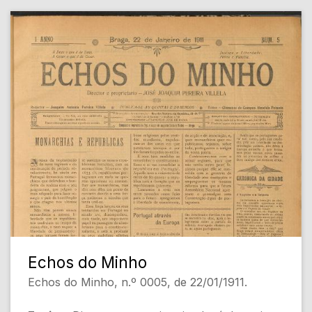
- AS GRÉVES [Sociedade]
- Patriotismo portuguez (Sampaio Bruno)
[Política]
- SECÇÃO AGRICOLA (O Lavrador)
[Agricultura]
- Uma obra grandiosa - Planos e projectos
[Actualidade]
[Conteúdo Gerado por Inteligência Artificial,
pode conter erros]
Echos do Minho
Echos do Minho, n.º 0005, de 22/01/1911.