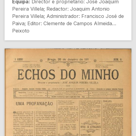
Equipa:
Director e proprietario: José Joaquim
Pereira Villela; Redactor: Joaquim Antonio
Pereira Villela; Administrador: Francisco José de
Paiva; Editor: Clemente de Campos Almeida
Peixoto
[Destaques de Capa]
- MONARCHIAS E REPUBLICAS [Política]
- Portugal através da Europa [Política
Internacional]
- CHRONICA DA CIDADE - A hygiene e a
limpeza [Braga]
[Conteúdo Gerado por Inteligência Artificial,
pode conter erros]