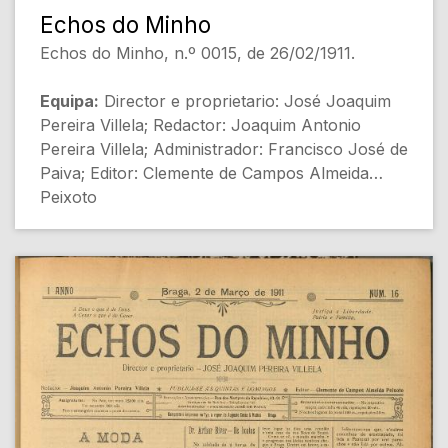
Echos do Minho
Echos do Minho, n.º 0015, de 26/02/1911.
Equipa:
Director e proprietario: José Joaquim
Pereira Villela; Redactor: Joaquim Antonio
Pereira Villela; Administrador: Francisco José de
Paiva; Editor: Clemente de Campos Almeida
Peixoto
[Destaques de Capa]
- Uma Carta collectiva dirigida aos fieis
(Episcopado portuguez) [Religião e Política]
- Os Padres de Chaves presos no Limoeiro. -
Uma carta. (Padre José do Espirito Santo
Martins Forge) [Justiça e Política]
- Conselheiro João Franco - Um caso curioso
[Política]
- A Pastoral collectiva dos Bispos Portuguezes
[Política Religiosa]