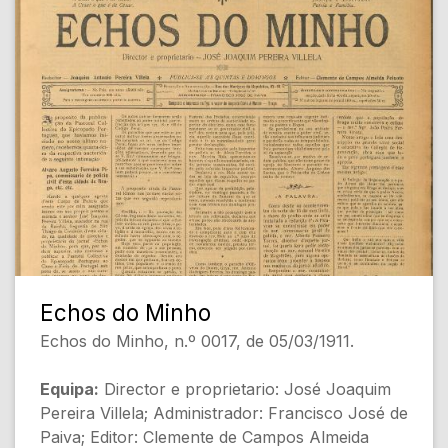
- A Pastoral dos Bispos [Religião e Política]
- O Carnaval (Zarco) [Cultura]
- A Pastoral do Episcopado [Religião e Política]
[Conteúdo Gerado por Inteligência Artificial,
pode conter erros]
Echos do Minho
Echos do Minho, n.º 0017, de 05/03/1911.
Equipa:
Director e proprietario: José Joaquim
Pereira Villela; Administrador: Francisco José de
Paiva; Editor: Clemente de Campos Almeida