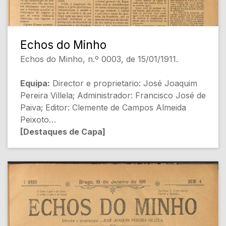
Echos do Minho
Echos do Minho, n.º 0003, de 15/01/1911.
Equipa:
Director e proprietario: José Joaquim
Pereira Villela; Administrador: Francisco José de
Paiva; Editor: Clemente de Campos Almeida
Peixoto
[Destaques de Capa]
- SITUAÇÃO POLITICA [Política]
- SECÇÃO AGRICOLA [Agricultura]
- NOTAS DE ACTUALIDADE: Padres e Medicos
[Sociedade]
- O fabrico de bombas [Política]
[Conteúdo Gerado por Inteligência Artificial,