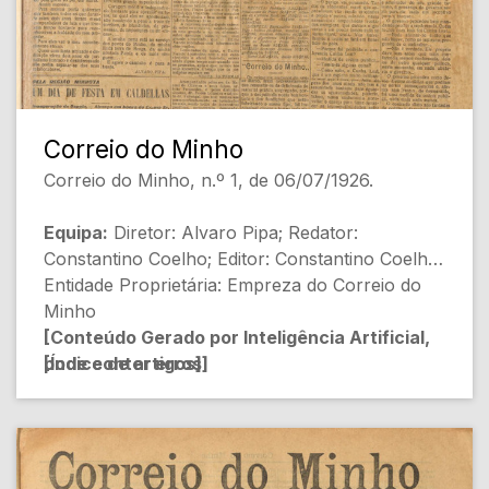
- [Pág.2] Recenseamento eleitoral
(Desconhecido) [Legislação e Administração]
- [Pág.2] GALERIA HISTORICA (Desconhecido)
[História]
Correio do Minho
- [Pág.2] NOTICIAS & BOATOS (Desconhecido)
Correio do Minho, n.º 1, de 06/07/1926.
[Notícias Diversas]
Equipa:
Diretor: Alvaro Pipa; Redator:
- [Pág.2] INTER-FRONTEIRAS (Desconhecido)
Constantino Coelho; Editor: Constantino Coelho;
[Atualidades Internacionais]
Entidade Proprietária: Empreza do Correio do
Minho
- [Pág.2] VIDA LOCAL (Desconhecido) [Notícias
[Conteúdo Gerado por Inteligência Artificial,
Locais]
[Índice de artigos]
pode conter erros]
- [Pág.3] Effeitos do syndicato do peixe
- [Pág.1] DUAS PALAVRAS (ALVARO PIPPA)
(Desconhecido) [Economia e Sociedade]
[Editorial]
- [Pág.3] Atheneu Commercial (Desconhecido)