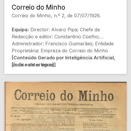
- FOLHETIM: O ENXOVAL (DE PARDO BAZAN)
Correio do Minho
[Ficção]
- [Pág.2] TRIBUNAIS (Desconhecido)
Correio do Minho, n.º 2, de 07/07/1926.
[Judiciário]
Equipa:
Director: Alvaro Pipa; Chefe da
- [Pág.3] Orfeão de Braga (Desconhecido)
Redacção e editor: Constantino Coelho;
[Cultura]
Administrador: Francisco Guimarães; Entidade
Proprietária: Empreza do Correio do Minho
- [Pág.3] Pola Policia (Desconhecido) [Crimes]
[Conteúdo Gerado por Inteligência Artificial,
[Índice de artigos]
pode conter erros]
- [Pág.3] Milho roubado? (Desconhecido)
[Crimes]
- [Pág.1] Serviços judiciaes (Desconhecido)
[Serviços judiciais]
- [Pág.3] Monte-Pio de S. José (Desconhecido)
[Social]
- [Pág.1] Obras por conta gotas»
(Desconhecido) [Obras públicas]
- [Pág.3] Associação de Beneficencia do distrito
de Braga (Desconhecido) [Social]
- [Pág.1] Folhas caidas, (Alberto Feio) [Crónica]