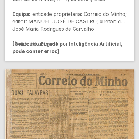
Equipa:
entidade proprietaria: Correio do Minho;
editor: MANUEL JOSÉ DE CASTRO; diretor: dr.
José Maria Rodrigues de Carvalho
[Índice de artigos]
[Conteúdo Gerado por Inteligência Artificial,
pode conter erros]
- [Pág.1] O NOSSO INGRESSO (Desconhecido)
[Política]
- [Pág.1] CASOS POLITICOS (Desconhecido)
[Política]
- [Pág.1] VIDA NOVA (Desconhecido) [Política]
- [Pág.1] EXTRA-FRONTEIRAS (Desconhecido)
[Atualidades Internacionais]