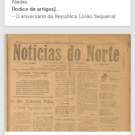
Niedes
[Índice de artigos]
- O aniversário da República (João Sequeira)
[Política]
- A Grande Guerra (Desconhecido) [História]
- Crónica (Adalgisio de Menezes) [Política]
- Uma carta (Manuel Ferreira Capa)
[Sociedade]
- Portugal patriótico (Paixão Bastos) [Poesia]
- Justino Cruz (Desconhecido) [Obituário]
- Perguntas e respostas (Desconhecido)
[Política]
- Um apêlo (Desconhecido) [Sociedade]
- Palheiras (Desconhecido) [Humor]
- Uma carta (Augusto Tristão Pereira Pimenta
de Castro) [Defesa política]
- De toda a parte (C. C.) [Política e Clero]
[Conteúdo Gerado por Inteligência Artificial,