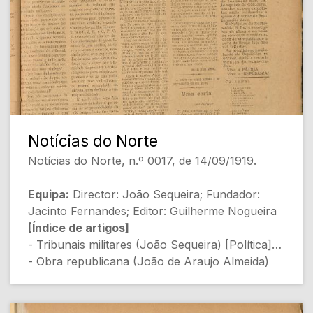
[Conteúdo Gerado por Inteligência Artificial,
- PERGUNTAS (Desconhecido) [Política]
pode conter erros]
- Agradecimento (Redacção) [Notícia Local]
- ESCOLA COMERCIAL DE BRAGA
(Desconhecido) [Educação]
- COLÓNIAS (João Sequeira) [Política Colonial]
- POVOA DE LANHOSO, 19 (C.) [Notícia
Regional]
- CIRCULAR N.º 100 - SECRETARIA DA
Notícias do Norte
GUERRA (Artur Sequeira) [Militar]
Notícias do Norte, n.º 0017, de 14/09/1919.
- Saudando o Noticias do Nórte (J. C.) [Opinião]
Equipa:
Director: João Sequeira; Fundador:
[Conteúdo Gerado por Inteligência Artificial,
Jacinto Fernandes; Editor: Guilherme Nogueira
pode conter erros]
[Índice de artigos]
- Tribunais militares (João Sequeira) [Política]
- Obra republicana (João de Araujo Almeida)
[Política]
- Uma carta (Artbar Fernandes Pitar)
[Denúncia]