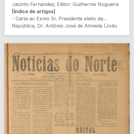
Jacinto Fernandes; Editor: Guilherme Nogueira
[Índice de artigos]
- Carta ao Exmo Sr. Presidente eleito da
República, Dr. António José de Almeida (João
Sequeira) [Política]
- Cumpre-me rectificar (Manuel M. Torres)
[Política Local]
- A Grande Guerra: Intervenção de Portugal
(Ferreira Braga) [História e Política
Internacional]
- Ecos da TRAULITANIA (Redação) [Política
Local]
- COLÓNIAS (João Sequeira) [Administração
Colonial]
- Em volta da Escola Normal (Gomes da Rocha)
[Educação]
- Bernardino Gomes (Redação) [Notícias
Sociais]
- ÁLERTA!!... (Redação) [Política]