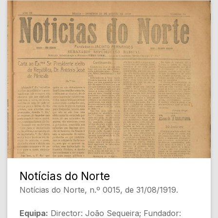
- Um telegrama infeliz (Emílio) [Política e
religião]
- António José de Almeida (Martins da Silva)
[Política]
- PRÓ INSTRUÇÃO (Gomes da Rocha)
[Educação]
- A CAMISINHA (Braguês) [Crítica escolar]
- Carta a Gomes da Rocha (MANUEL M.
TORRES) [Educação]
- PALHEIRAS E PERGUNTAS (Desconhecido)
[Sátira e curiosidades]
[Conteúdo Gerado por Inteligência Artificial,
pode conter erros]
Notícias do Norte
Notícias do Norte, n.º 0015, de 31/08/1919.
Equipa:
Director: João Sequeira; Fundador: