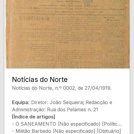
- PROGRAMA DAS FESTIVIDADES (Não
especificado) [Roteiro da visita oficial do
Ministro das Obras Públicas]
[Conteúdo Gerado por Inteligência Artificial,
pode conter erros]
Notícias do Norte
Notícias do Norte, n.º 0002, de 27/04/1919.
Equipa:
Diretor: João Sequeira; Redacção e
Administração: Rua dos Pelames n. 21
[Índice de artigos]
- O SANEAMENTO (Não especificado) [Política]
- Militão Barbedo (Não especificado) [Obituário]