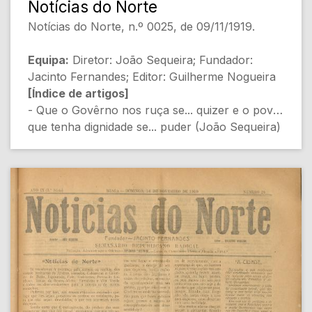
Notícias do Norte
- Partido Republicano Liberal (Desconhecido)
Notícias do Norte, n.º 0025, de 09/11/1919.
[Política]
- Noticias militares (Desconhecido) [Militar]
Equipa:
Diretor: João Sequeira; Fundador:
- Conferência - Pelo sr. Albano Lopes
Jacinto Fernandes; Editor: Guilherme Nogueira
Gonçalves (Desconhecido) [Sociedade]
[Índice de artigos]
- Depoimentos de diversas testemunhas
- Que o Govêrno nos ruça se... quizer e o povo
(Adalgisto de Meneses) [Justiça e Política]
que tenha dignidade se... puder (João Sequeira)
- Povoa de Lanhoso (Desconhecido) [Política]
[Política e economia regional]
- Cães vadios (Desconhecido) [Sociedade]
- Jornal dos jornais (Não especificado) [Crítica
- Emigração para a França (Desconhecido)
social e política]
[Sociedade]
- Pró instrução (Gomes da Rocha) [Educação e
administração pública]
[Conteúdo Gerado por Inteligência Artificial,
- Selvagens modernos (Não especificado)
pode conter erros]
[Crítica de costumes]
- Novos ricos (Não especificado) [Sociedade e
economia pós-guerra]
- Um trauliteiro (Não especificado) [Política
local]