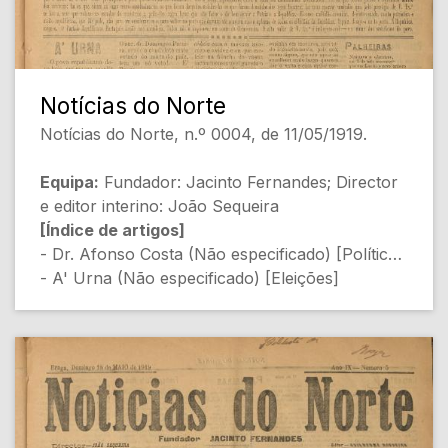
- Dr. Domingos Pereira (Não indicado)
[Noticiário Local]
[Conteúdo Gerado por Inteligência Artificial,
Notícias do Norte
pode conter erros]
Notícias do Norte, n.º 0004, de 11/05/1919.
Equipa:
Fundador: Jacinto Fernandes; Director
e editor interino: João Sequeira
[Índice de artigos]
- Dr. Afonso Costa (Não especificado) [Política]
- A' Urna (Não especificado) [Eleições]
- Vigilancia! (Não especificado) [Religião e
Política]
- Palheiras (P. S.) [Poesia]
- Haja Ordem (Asmodeu) [Política]
- Presidente da Republica (Não especificado)
[Sociedade]
- Pela Rama (S. Jerónimo) [Política]