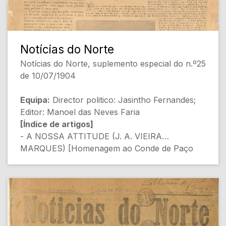
Notícias do Norte
Notícias do Norte, suplemento especial do n.º25
de 10/07/1904
Equipa:
Director politico: Jasintho Fernandes;
Editor: Manoel das Neves Faria
[Índice de artigos]
- A NOSSA ATTITUDE (J. A. VIEIRA
MARQUES) [Homenagem ao Conde de Paço
Vieira]
- PLEIADE ILLUSTRE (Não especificado)
[Comissão de defesa dos interesses de Braga]
- HONTEM E HOJE (AUGUSTO DE SOUTO)
[Evolução histórica da rede ferroviária em
Braga]