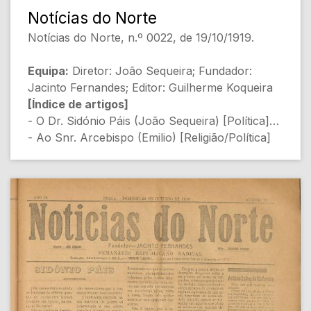
pode conter erros]
Notícias do Norte
Notícias do Norte, n.º 0022, de 19/10/1919.
Equipa:
Diretor: João Sequeira; Fundador:
Jacinto Fernandes; Editor: Guilherme Koqueira
[Índice de artigos]
- O Dr. Sidónio Páis (João Sequeira) [Política]
- Ao Snr. Arcebispo (Emilio) [Religião/Política]
- Exame (N/A) [Educação]
- Palheiras (N/A) [Poesia/Sátira]
- O sr. Tristão (N/A) [Política]
- Ao digno Sr. Comissário Geral de Policia (N/A)
[Sociedade]
- Pró instrução (Gomes da Rocha) [Educação]
- Recordações da Escola Normal (P. Tardo)
[Educação]
- Saraus pedagógicos (J. C.) [Educação]
- Chefe Martins (N/A) [Política]