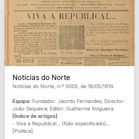
- A Canalha... (Alvaro Eduardo d'Azevedo)
[Política]
- Divagando (João do Norte) [Humor]
- O Sr. Afonso Costa e a conferencia da Paz
(Não especificado) [Política Internacional]
- Um caso sério (Não especificado) [Justiça]
- Grandeza d'Alma (J. Santamarina)
[Sociedade]
- A Lei do Inquilinato (Não especificado)
[Legislação]
Notícias do Norte
Notícias do Norte, n.º 0005, de 18/05/1919.
[Conteúdo Gerado por Inteligência Artificial,
pode conter erros]
Equipa:
Fundador: Jacinto Fernandes; Director:
João Sequeira; Editor: Guilherme Nogueira
[Índice de artigos]
- Viva a Republica!... (Não especificado)
[Politica]
- Um apelo (Não especificado) [Politica]