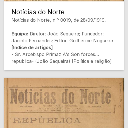
- DE TODA A PARTE: RENDUFE (O. P.)
[Religião e Política]
Notícias do Norte
Notícias do Norte, n.º 0019, de 28/09/1919.
[Conteúdo Gerado por Inteligência Artificial,
pode conter erros]
Equipa:
Diretor: João Sequeira; Fundador:
Jacinto Fernandes; Editor: Guilherme Nogueira
[Índice de artigos]
- Sr. Arcebispo Primaz A's Son forces
republica- (João Sequeira) [Política e religião]
- Prevenção (João Sequeira) [Avisos da
redação]
- Noticias de Braga (Gomes da Rocha)
[Comemorações da República]
- IDÍLIO (Anónimo) [Poesia]
- Ao Ex.mo Sr. Administrador Geral dos
Correios (Não identificado) [Reclamação
administrativa]
- A Grande Guerra: Intervenção de Portugal