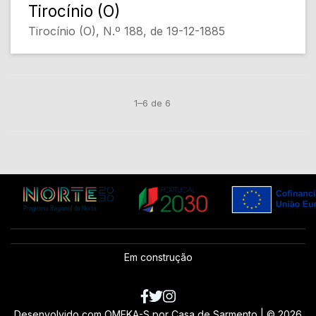
Tirocínio (O)
Tirocínio (O), N.º 188, de 19-12-1885
1–6 de 6
Em construção
Desenvolvido com
OMEKA-S
por
Casa de Sarmento
| ©
2026