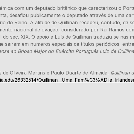
lémica com um deputado britânico que caracterizou o Por
onta, desafiou publicamente o deputado através de uma car
ério do Reino. A atitude de Quillinan recebeu, contudo, da
mento nacional de ovação, considerado por Rui Ramos co
al do séc. XIX. O apoio a Luís de Quillinan traduziu-se nas 
e saíram em números especiais de títulos periódicos, entre
e ao Brioso Major do Exército Português Luiz de Quillin
 de Oliveira Martins e Paulo Duarte de Almeida,
Quillinan 
ia.edu/26332514/Quillinan__Uma_Fam%C3%ADlia_Irlandes