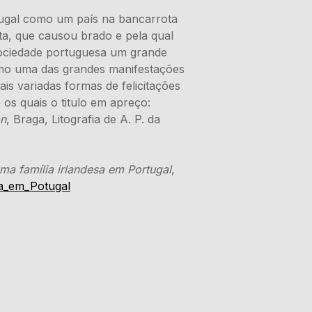
tugal como um país na bancarrota
ta, que causou brado e pela qual
 sociedade portuguesa um grande
mo uma das grandes manifestações
mais variadas formas de felicitações
 os quais o titulo em apreço:
an
, Braga, Litografia de A. P. da
uma família irlandesa em Portugal
,
a_em_Potugal