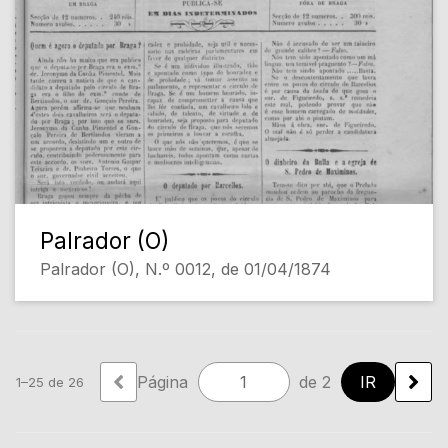
Palrador (O)
Palrador (O), N.º 0012, de 01/04/1874
Página
de 2
1–25 de 26