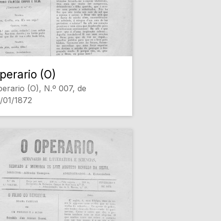
perario (O)
erario (O), N.º 007, de
/01/1872