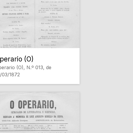
perario (O)
erario (O), N.º 013, de
/03/1872