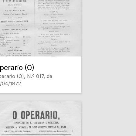
perario (O)
erario (O), N.º 017, de
1/04/1872