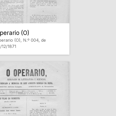
perario (O)
erario (O), N.º 004, de
/12/1871