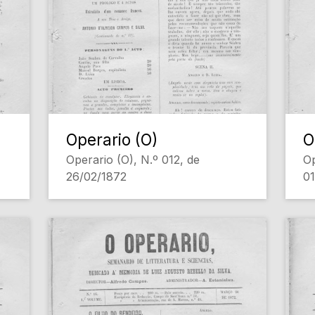
Operario (O)
O
Operario (O), N.º 012, de
Op
26/02/1872
01