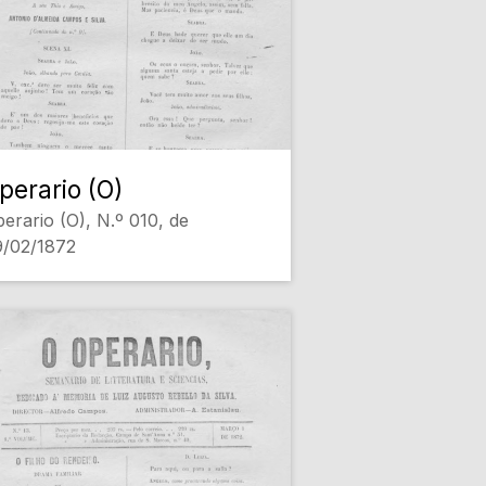
perario (O)
erario (O), N.º 010, de
9/02/1872