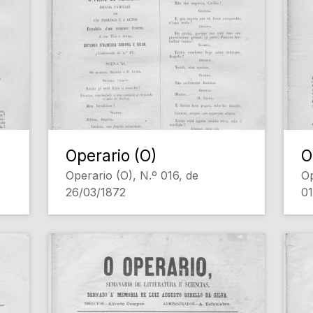
Operario (O)
O
Operario (O), N.º 016, de
Op
26/03/1872
0