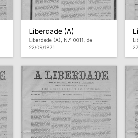
Liberdade (A)
L
Liberdade (A), N.º 0011, de
Li
22/09/1871
27