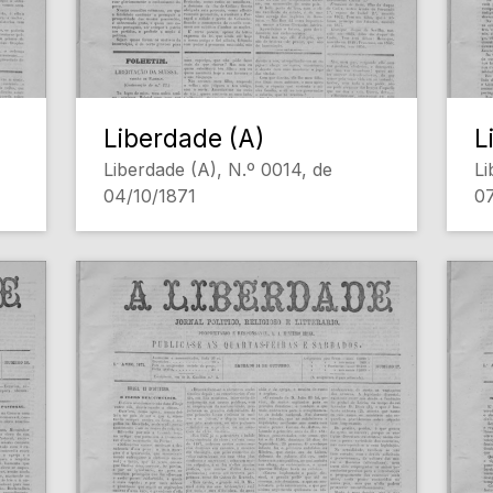
Liberdade (A)
L
Liberdade (A), N.º 0014, de
Li
04/10/1871
07