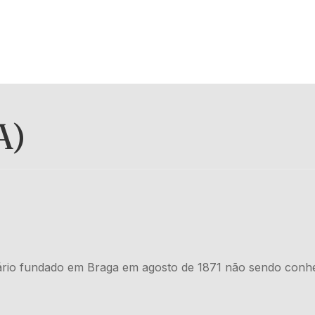
A)
terário fundado em Braga em agosto de 1871 não sendo conh