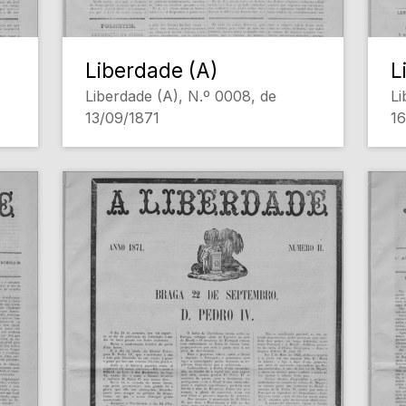
Liberdade (A)
L
Liberdade (A), N.º 0008, de
Li
13/09/1871
16