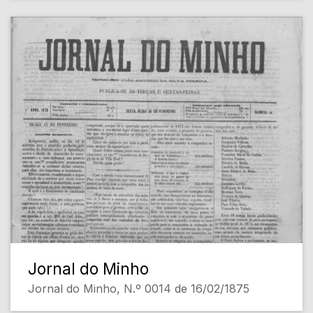
Jornal do Minho
Jornal do Minho, N.º 0014 de 16/02/1875