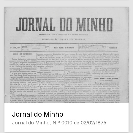
Jornal do Minho
Jornal do Minho, N.º 0010 de 02/02/1875