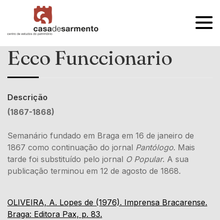
OPEN
MENU
Ecco Funccionario
Descrição
(1867-1868)
Semanário fundado em Braga em 16 de janeiro de
1867 como continuação do jornal
Pantólogo
. Mais
tarde foi substituído pelo jornal
O Popular
. A sua
publicação terminou em 12 de agosto de 1868.
OLIVEIRA, A. Lopes de (1976). Imprensa Bracarense.
Braga: Editora Pax, p. 83.