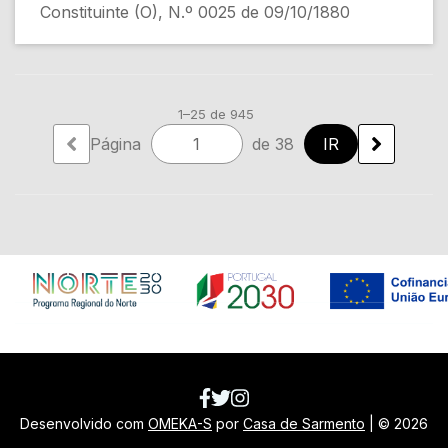
Constituinte (O), N.º 0025 de 09/10/1880
1–25 de 945
Página
de 38
Em construção
Desenvolvido com
OMEKA-S
por
Casa de Sarmento
| ©
2026