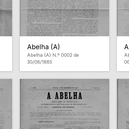
Abelha (A)
A
Abelha (A) N.º 0002 de
Ab
30/08/1885
0