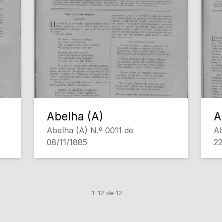
Abelha (A)
A
Abelha (A) N.º 0011 de
Ab
08/11/1885
22
1–12 de 12