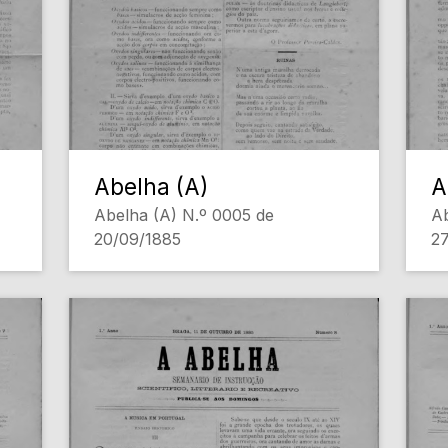
Abelha (A)
A
Abelha (A) N.º 0005 de
Ab
20/09/1885
2