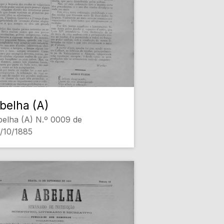
belha (A)
elha (A) N.º 0009 de
/10/1885