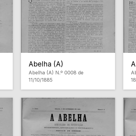
Abelha (A)
A
Abelha (A) N.º 0008 de
Ab
11/10/1885
18