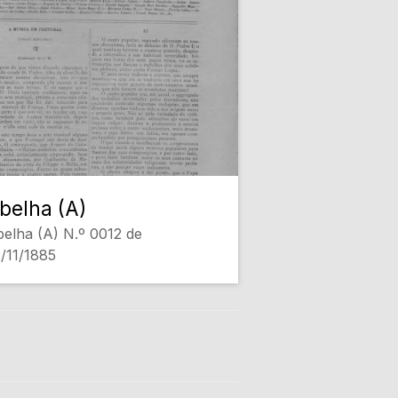
belha (A)
elha (A) N.º 0012 de
/11/1885