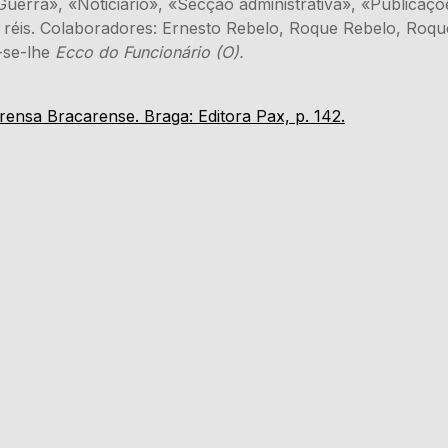
erra», «Noticiário», «Secção administrativa», «Publicações 
 réis. Colaboradores: Ernesto Rebelo, Roque Rebelo, Roque
-se-lhe
Ecco do Funcionário (O).
ensa Bracarense. Braga: Editora Pax, p. 142.