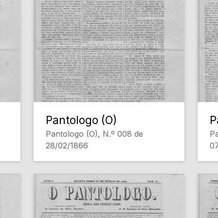
Pantologo (O)
P
Pantologo (O), N.º 008 de
Pa
28/02/1866
0