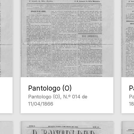
Pantologo (O)
P
Pantologo (O), N.º 014 de
Pa
11/04/1866
1