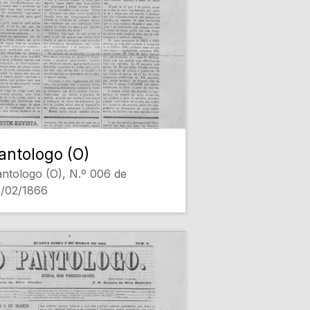
antologo (O)
ntologo (O), N.º 006 de
4/02/1866