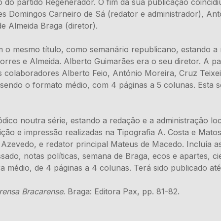
rgão do partido Regenerador. O fim da sua publicação coinc
s Domingos Carneiro de Sá (redator e administrador), Ant
e Almeida Braga (diretor).
 o mesmo título, como semanário republicano, estando a r
orres e Almeida. Alberto Guimarães era o seu diretor. A pa
 colaboradores Alberto Feio, António Moreira, Cruz Teixe
 sendo o formato médio, com 4 páginas a 5 colunas. Esta 
iódico noutra série, estando a redação e a administração lo
ção e impressão realizadas na Tipografia A. Costa e Matos
 Azevedo, e redator principal Mateus de Macedo. Incluía as
sado, notas políticas, semana de Braga, ecos e apartes, cie
ra médio, de 4 páginas a 4 colunas. Terá sido publicado a
rensa Bracarense
. Braga: Editora Pax, pp. 81-82.