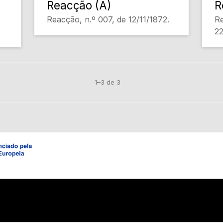
Reacção (A)
R
Reacção, n.º 007, de 12/11/1872.
Re
22
1–3 de 3
Em construção