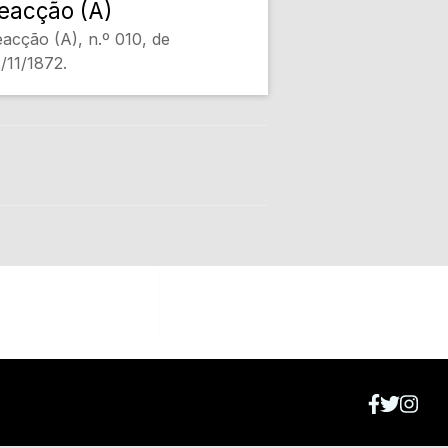
eacção (A)
acção (A), n.º 010, de
/11/1872.