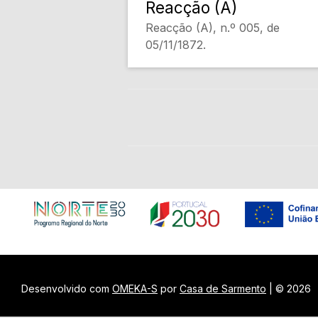
Reacção (A)
Reacção (A), n.º 005, de
05/11/1872.
Desenvolvido com
OMEKA-S
por
Casa de Sarmento
| ©
2026