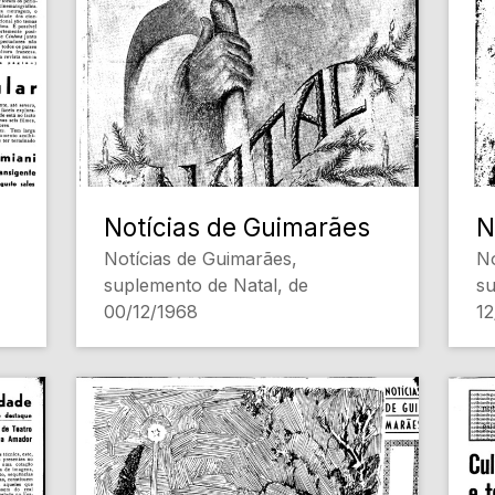
[Administração local]
as
da
[Conteúdo Gerado por
La
Inteligência Artificial, pode
conter erros]
[
In
co
Notícias de Guimarães
N
Notícias de Guimarães,
No
suplemento de Natal, de
su
00/12/1968
12