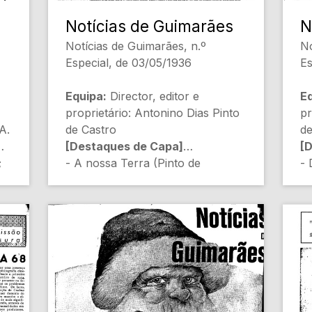
Notícias de Guimarães
N
Notícias de Guimarães, n.º
No
Especial, de 03/05/1936
Es
Equipa:
Director, editor e
Eq
proprietário: Antonino Dias Pinto
pr
A.
de Castro
de
[Destaques de Capa]
[
;
- A nossa Terra (Pinto de
- 
Almeida) [Crónica local]
la
de
- Posto da G. N. R. de S. Tiago de
da
Lordelo (E. M.) [Segurança
[T
pública]
- 
- Eléctrica de S. Tiago de Lordelo
qu
(Não indicado) [Infraestruturas]
Ri
r.
- C. A. da Junta de Freguesia de
Re
Lordelo (Não indicado)
- 