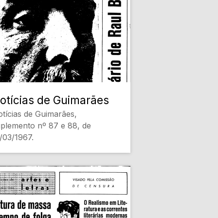
pecto das instalações Termais
s Caldas das Taipas [Saúde e
zer]
Conteúdo Gerado por
teligência Artificial, pode
nter erros]
otícias de Guimarães
tícias de Guimarães,
plemento nº 87 e 88, de
/03/1967.