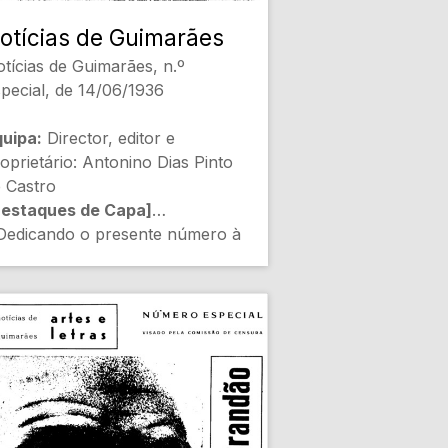
otícias de Guimarães
tícias de Guimarães, n.º
pecial, de 14/06/1936
uipa:
Director, editor e
oprietário: Antonino Dias Pinto
 Castro
Destaques de Capa]
Dedicando o presente número à
boriosa povoação das Caldas
s Taipas (Eduardo Almeida)
urismo Termal]
Empresa Termal das Taipas: O
e são as Taipas (Cândido
beiro Capela) [Infraestrutura
gional]
Estabelecimento Termal: Um