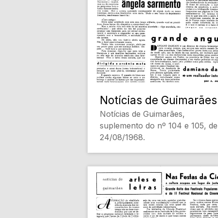
Sousa Menezes; Dr. Nuno
Simões; Pipi; Raul Brandão; Zita
de Portugal
[Destaques de Capa]
- NOTICIAS DE GUIMARÃIS
(Vários) [Notícias locais]
- NATAL (Vários) [Religião]
[Conteúdo Gerado por
Notícias de Guimarães
Inteligência Artificial, pode
Notícias de Guimarães,
conter erros]
suplemento do nº 104 e 105, de
24/08/1968.