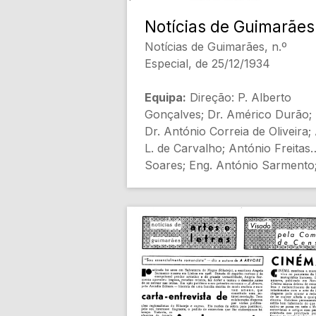
Notícias de Guimarães
Notícias de Guimarães, n.º
Especial, de 25/12/1934
Equipa:
Direção: P. Alberto
Gonçalves; Dr. Américo Durão;
Dr. António Correia de Oliveira; 
L. de Carvalho; António Freitas
Soares; Eng. António Sarmento
António Vilaça; Augusto Gil;
Delfim Guimarais; Dr. Eduardo 
Almeida; Dr. Eugênio de Castro;
Freire Pires; Jerónimo Almeida;
José Castilho; Leão Martins;
Ludovina Frias de Matos; L.
Coelho; Manuel de Guimarais; D
Mariano Felgueiras; Mário de