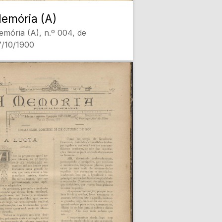
emória (A)
mória (A), n.º 004, de
7/10/1900