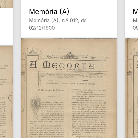
Memória (A)
M
Memória (A), n.º 012, de
Me
02/12/1900
09