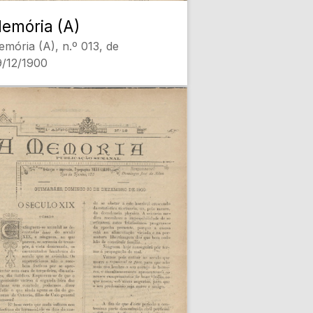
emória (A)
mória (A), n.º 013, de
/12/1900