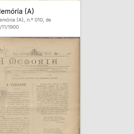
emória (A)
mória (A), n.º 010, de
/11/1900