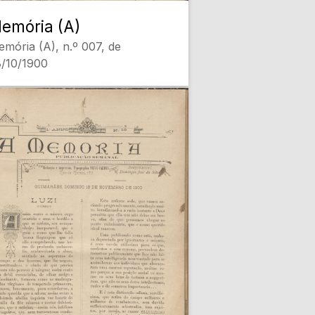
emória (A)
mória (A), n.º 007, de
/10/1900