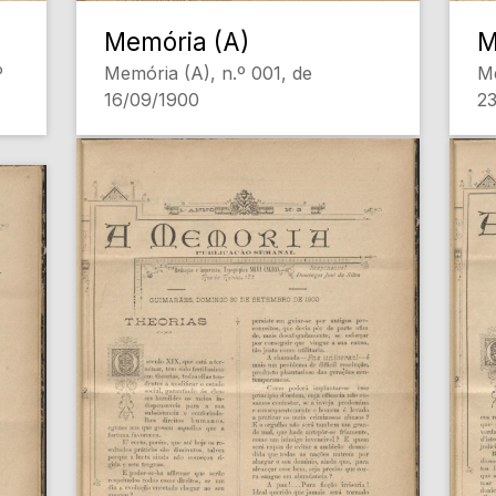
Memória (A)
M
º
Memória (A), n.º 001, de
Me
16/09/1900
2