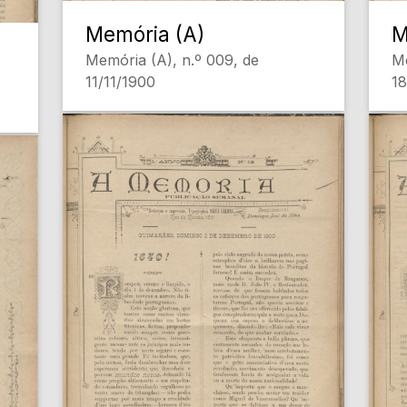
Memória (A)
M
Memória (A), n.º 009, de
Me
11/11/1900
18