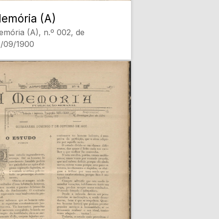
emória (A)
mória (A), n.º 002, de
3/09/1900