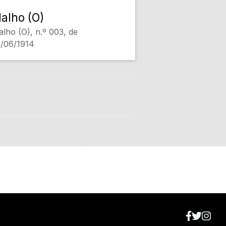
alho (O)
lho (O), n.º 003, de
/06/1914