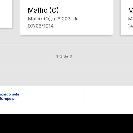
Malho (O)
M
Malho (O), n.º 002, de
Ma
07/06/1914
14
1–3 de 3
Em construção