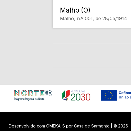
Malho (O)
Malho, n.º 001, de 28/05/1914
Desenvolvido com
OMEKA-S
por
Casa de Sarmento
| ©
2026