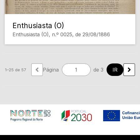
Enthusiasta (O)
Enthusiasta (O), n.º 0025, de 29/08/1886
Página
de 3
1–25 de 57
Em construção