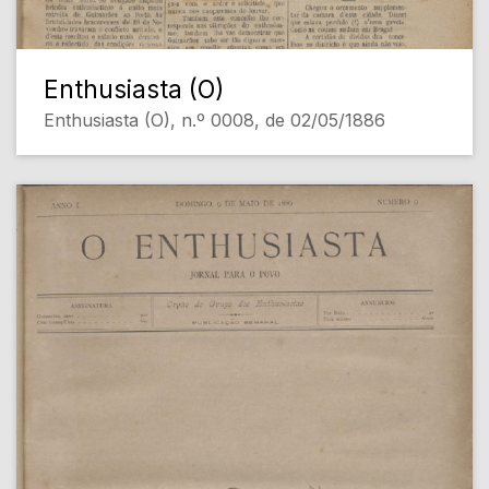
Enthusiasta (O)
Enthusiasta (O), n.º 0008, de 02/05/1886