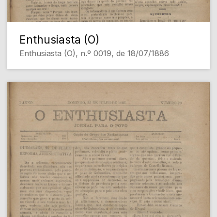
Enthusiasta (O)
Enthusiasta (O), n.º 0019, de 18/07/1886