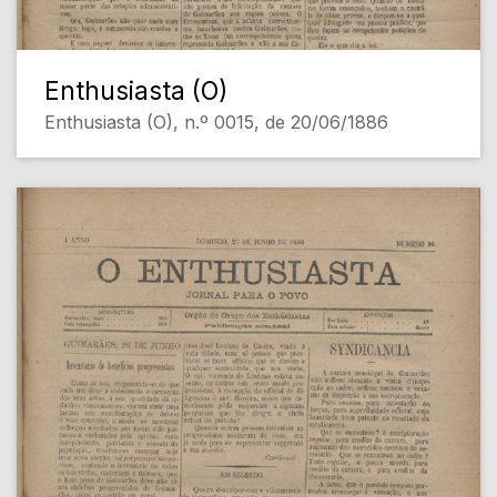
Enthusiasta (O)
Enthusiasta (O), n.º 0015, de 20/06/1886