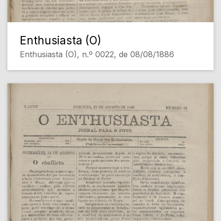
Enthusiasta (O)
Enthusiasta (O), n.º 0022, de 08/08/1886