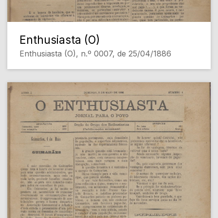
Enthusiasta (O)
Enthusiasta (O), n.º 0007, de 25/04/1886