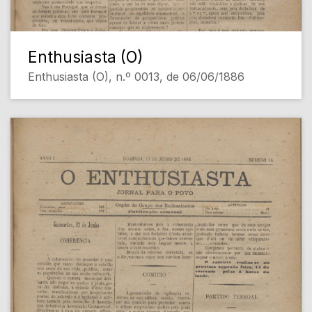
Enthusiasta (O)
Enthusiasta (O), n.º 0013, de 06/06/1886