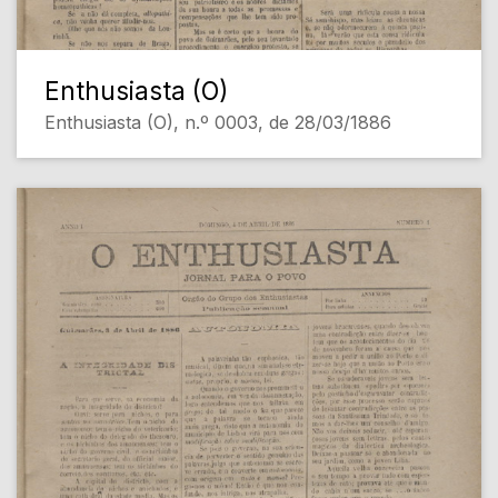
Enthusiasta (O)
Enthusiasta (O), n.º 0003, de 28/03/1886