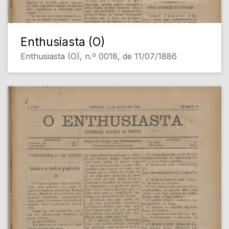
Enthusiasta (O)
Enthusiasta (O), n.º 0018, de 11/07/1886