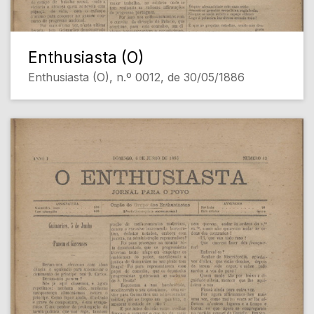
Enthusiasta (O)
Enthusiasta (O), n.º 0012, de 30/05/1886