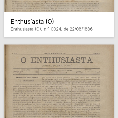
Enthusiasta (O)
Enthusiasta (O), n.º 0024, de 22/08/1886