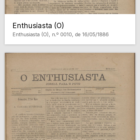
Enthusiasta (O)
Enthusiasta (O), n.º 0010, de 16/05/1886