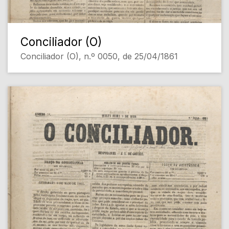
Conciliador (O)
Conciliador (O), n.º 0050, de 25/04/1861