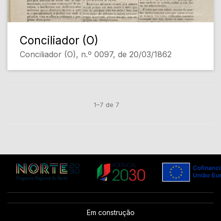
Conciliador (O)
Conciliador (O), n.º 0097, de 20/03/1862
1–7 de 7
Em construção