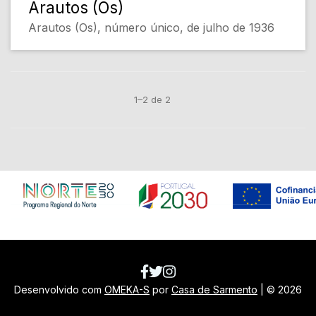
Arautos (Os)
Arautos (Os), número único, de julho de 1936
1–2 de 2
Em construção
Desenvolvido com
OMEKA-S
por
Casa de Sarmento
| ©
2026